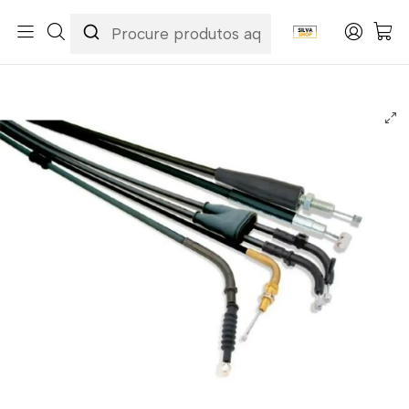
Início
Categorias
Peças e Acessórios para Motas
Acessórios & Personalização
Cabos
Cabos de Embraiagem
Cabo de Embraiagem Husqvarna CR 250 90-04 / WR 250 99-07