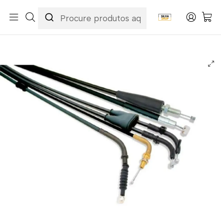
Início
Categorias
Peças e Acessórios para Motas
Acessórios & Personalização
Cabos
Cabos de Embraiagem
Cabo de Embraiagem Yamaha YZ 125