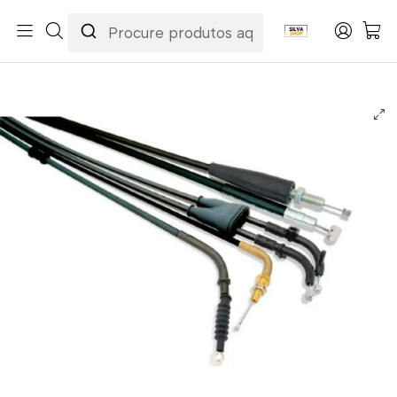
Início
Categorias
Peças e Acessórios para Motas
Acessórios & Personalização
Cabos
Cabos de Embraiagem
Cabo de Embraiagem Kawasaki KX 125 85-87