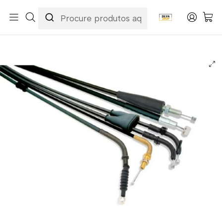
Início
Categorias
Peças e Acessórios para Motas
Acessórios & Personalização
Cabos
Cabos de Embraiagem
Cabo de Embraiagem Honda CRM 125 R 1990-1999