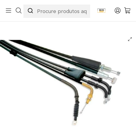
Início
Categorias
Peças e Acessórios para Motas
Acessórios & Personalização
Cabos
Cabos de Embraiagem
Cabo de Embraiagem Honda VF 750 C Shadow 1994-1999