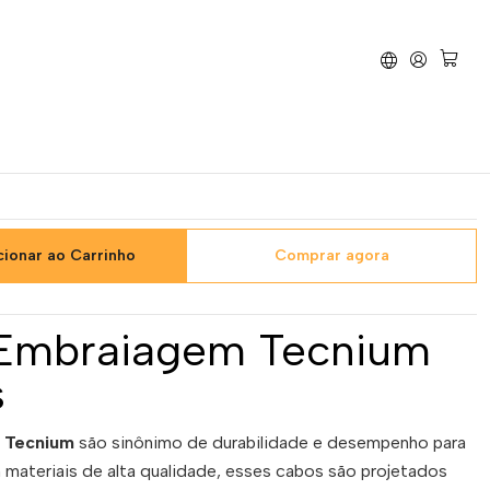
Cabo de Embraiagem Honda CB 500 1994/1996
mbraiagem Honda CB 500
cionar ao Carrinho
Comprar agora
Embraiagem Tecnium
s
 Tecnium
são sinônimo de durabilidade e desempenho para
 materiais de alta qualidade, esses cabos são projetados