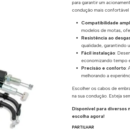
para garantir um acionamen
condução mais confortável 
Compatibilidade amp
modelos de motas, ofer
Resistência ao desga
qualidade, garantindo 
Fácil instalação
: Desen
economizando tempo e
Precisão e conforto
:
melhorando a experiên
Escolher os cabos de embra
na sua condução. Esteja sem
Disponível para diversos 
escolha agora!
PARTILHAR