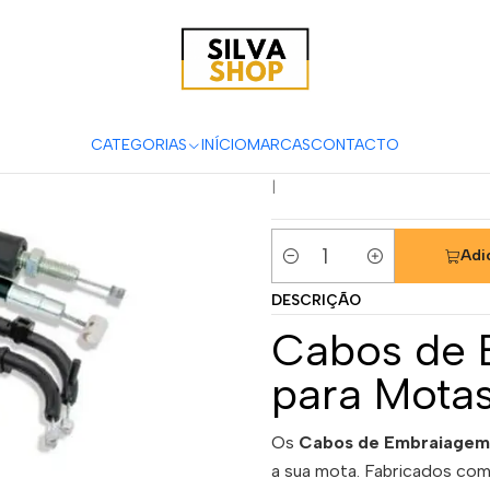
tas
Acessórios & Personalização
Cabos
Cabos de Embraiagem
Cabo de E
1994/1996
CATEGORIAS
INÍCIO
MARCAS
CONTACTO
|
Adi
Quantidade
DESCRIÇÃO
Cabos de 
para Mota
Os
Cabos de Embraiagem
a sua mota. Fabricados com