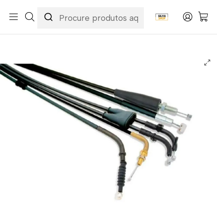
Início
Categorias
Peças e Acessórios para Motas
Acessórios & Personalização
Cabos
Cabos de Embraiagem
Cabo de Embraiagem Kawasaki ZZR 600 1993-2006