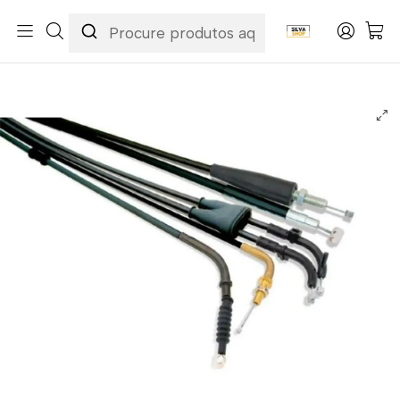
Início
Categorias
Peças e Acessórios para Motas
Acessórios & Personalização
Cabos
Cabos de Embraiagem
Cabo de Embraiagem Honda XL 1000 V Varadero 99-02