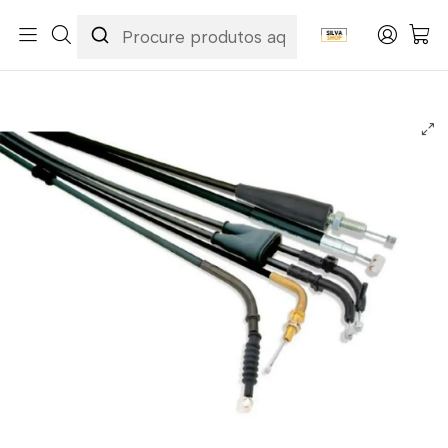
Início
Categorias
Peças e Acessórios para Motas
Acessórios & Personalização
Cabos
Cabos de Embraiagem
Cabo de Embraiagem Kawasaki KLX 450 R 08-19