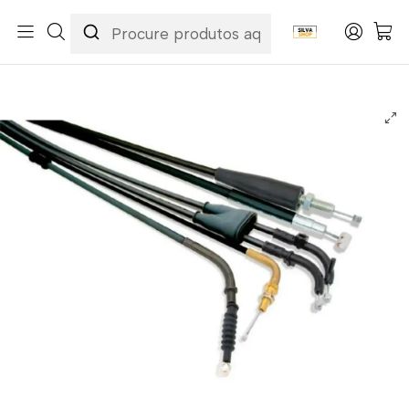
Início
Categorias
Peças e Acessórios para Motas
Acessórios & Personalização
Cabos
Cabos de Embraiagem
Cabo de Embraiagem Yamaha WR 400 F 98-99 / YZ 400 F