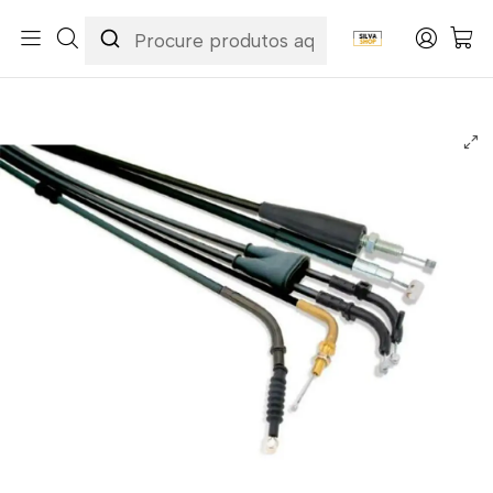
Início
Categorias
Peças e Acessórios para Motas
Acessórios & Personalização
Cabos
Cabos de Embraiagem
Cabo de Embraiagem Suzuki GSR 600 06-10