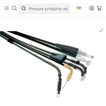
Início
Categorias
Peças e Acessórios para Motas
Acessórios & Personalização
Cabos
Cabos de Embraiagem
Cabo de Embraiagem Yamaha YFM Raptor 700 06-18