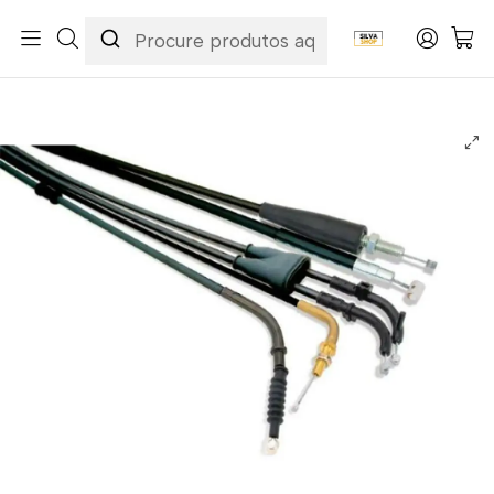
Início
Categorias
Peças e Acessórios para Motas
Acessórios & Personalização
Cabos
Cabos de Embraiagem
Cabo de Embraiagem Honda CBR 600 F 97-98