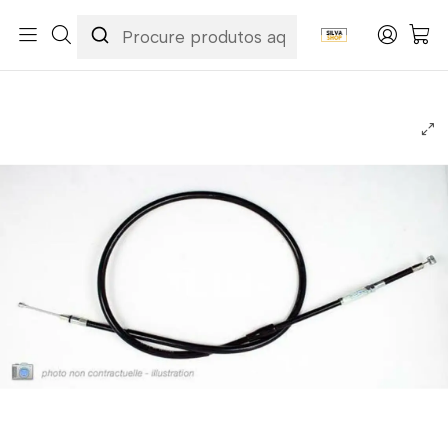
Início
Categorias
Peças e Acessórios para Motas
Acessórios & Personalização
Cabos
Cabos de Embraiagem
Cabo de Embraiagem Yamaha YZF 450 R