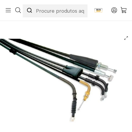
Início
Categorias
Peças e Acessórios para Motas
Acessórios & Personalização
Cabos
Cabos de Embraiagem
Cabo de Embraiagem Honda CRF 250 R 14-17