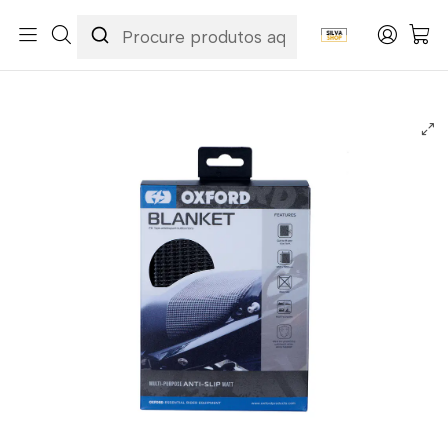
Início
Categorias
Peças e Acessórios para Motas
Acessórios & Personalização
Acessórios Bancos
Capa Assento Anti-Derrapante Oxford OX653