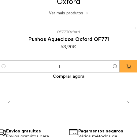
Oxford
Ver mais produtos
OF771
|
Oxford
Punhos Aquecidos Oxford OF771
63,90€
Quantidade
Comprar agora
Envios gratuitos
Pagamentos seguros
Envios gratuitos para
Vários métodos de