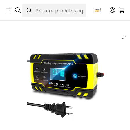
Início
Categorias
Peças e Acessórios para Motas
Eletricidade & Luzes
Carregadores de Baterias Motas
Carregador de Bateria Carro/Mota/Camião 12V/24V