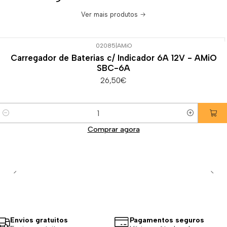
Ver mais produtos
02085
|
AMiO
Carregador de Baterias c/ Indicador 6A 12V - AMiO
SBC-6A
26,50€
Quantidade
Comprar agora
Envios gratuitos
Pagamentos seguros