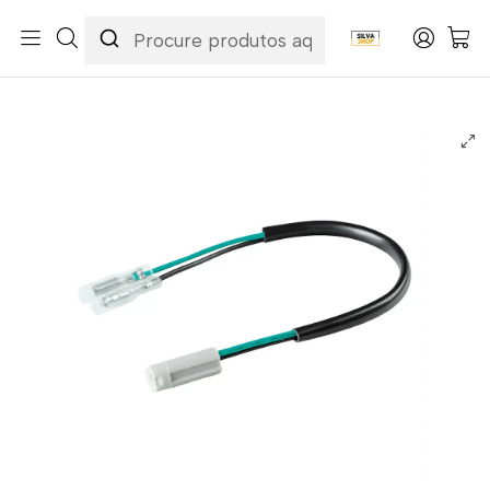
Início
Categorias
Peças e Acessórios para Motas
Eletricidade & Luzes
Piscas Universais
Conectores Piscas LED Yamaha Lampa (2 Unid.)