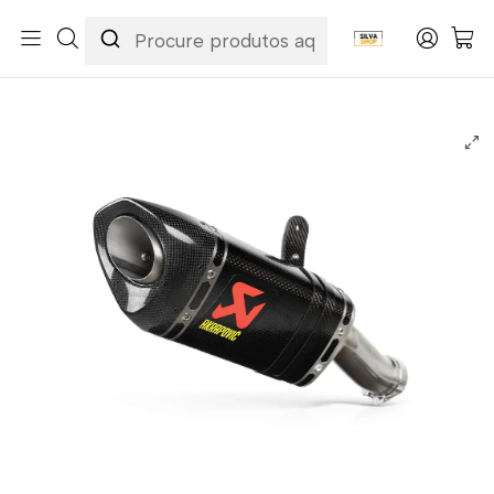
Início
Categorias
Peças e Acessórios para Motas
Acessórios & Personalização
Escapes / Ponteiras
Escape Akrapovic CF MOTO 450 SR 24-26 | 450 NK 24-26