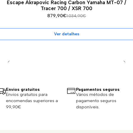
Escape Akrapovic Racing Carbon Yamaha MT-07 /
Esgotado
Tracer 700 / XSR 700
879,90€
1.034,90€
Ver detalhes
Envios gratuitos
Pagamentos seguros
Envios gratuitos para
Vários métodos de
encomendas superiores a
pagamento seguros
99,90€
disponíveis.