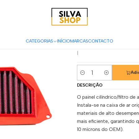
tas
Manutenção & Consumíveis
Filtros
Filtros Ar
BMC
Filtro
Filtro Ar 
2025) - FM
CATEGORIAS
INÍCIO
MARCAS
CONTACTO
|
Adi
Quantidade
DESCRIÇÃO
O painel cilíndrico/filtro d
Instala-se na caixa de ar ori
materiais de alto desempen
mais eficiente, garantindo 
10 mícrons do OEM).