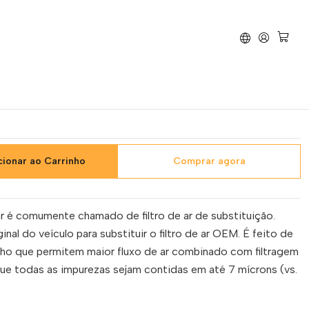
 Ar BMC Honda CB650R (2019-2025) - FM01069
BMC Honda CB650R (2019-
01069
cionar ao Carrinho
Comprar agora
e ar é comumente chamado de filtro de ar de substituição.
ginal do veículo para substituir o filtro de ar OEM. É feito de
ho que permitem maior fluxo de ar combinado com filtragem
que todas as impurezas sejam contidas em até 7 mícrons (vs.