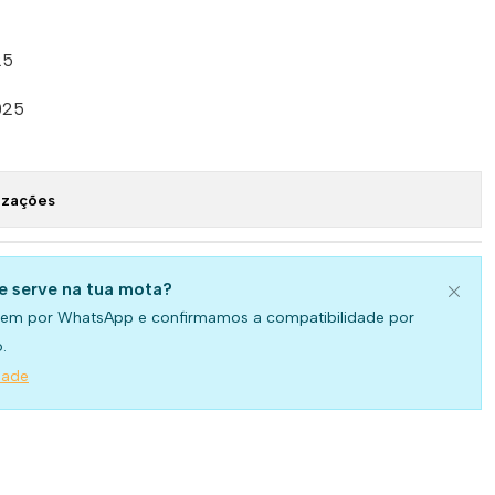
25
025
izações
se serve na tua mota?
em por WhatsApp e confirmamos a compatibilidade por
.
dade