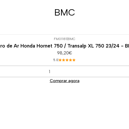
BMC
FM01181
|
BMC
ltro de Ar Honda Hornet 750 / Transalp XL 750 23/24 - 
98,20€
5.0
Comprar agora