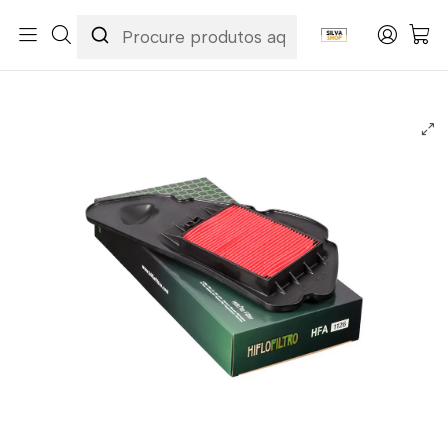
Início
Categorias
Peças e Acessórios para Motas
Manutenção & Consumíveis
Filtros
Filtros Ar
Hiflofiltro
Filtro Ar Hiflofiltro - HFA1126 Honda Forza 125 ABS