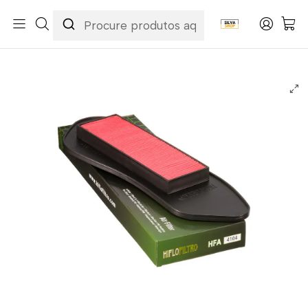
Início
Categorias
Peças e Acessórios para Motas
Manutenção & Consumíveis
Filtros
Filtros Ar
Hiflofiltro
Filtro Ar Hiflofiltro - HFA4104