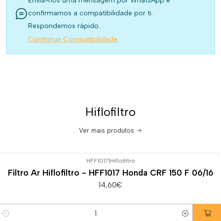
Envia-nos uma mensagem por WhatsApp e
confirmamos a compatibilidade por ti.
Respondemos rápido.
Confirmar Compatibilidade
Hiflofiltro
Ver mais produtos
HFF1017
|
Hiflofiltro
Filtro Ar Hiflofiltro - HFF1017 Honda CRF 150 F 06/16
14,60€
Quantidade