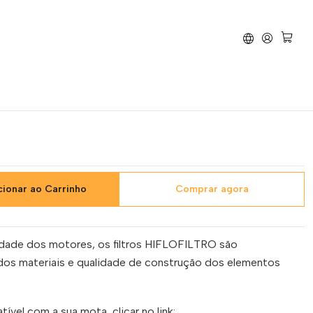
ltro Lado Esquerdo - HFA4508 Yamaha TMAX 500 (Lado Esquerdo)
flofiltro Lado Esquerdo -
amaha TMAX 500 (Lado
cionar ao Carrinho
Comprar agora
idade dos motores, os filtros HIFLOFILTRO são
dos materiais e qualidade de construção dos elementos
tível com a sua mota, clicar no link: