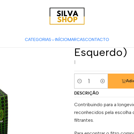
o & Consumíveis
Filtros
Filtros Ar
Hiflofiltro
Filtro Ar Hiflofi
Filtro Ar Hi
HFA4508 Y
CATEGORIAS
INÍCIO
MARCAS
CONTACTO
Esquerdo)
|
Adi
Quantidade
DESCRIÇÃO
Contribuindo para a longev
reconhecidos pela escolha 
filtrantes.
Para encontrar o fitro compa