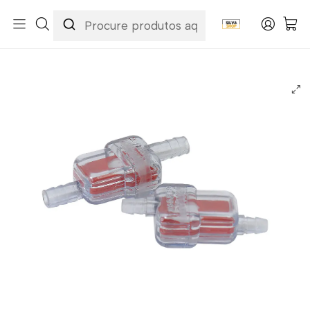
Início
Categorias
Peças e Acessórios para Motas
Manutenção & Consumíveis
Filtros
Filtros de Combustível
Filtro de Combustível 6mm 2 Tempos - Polisport