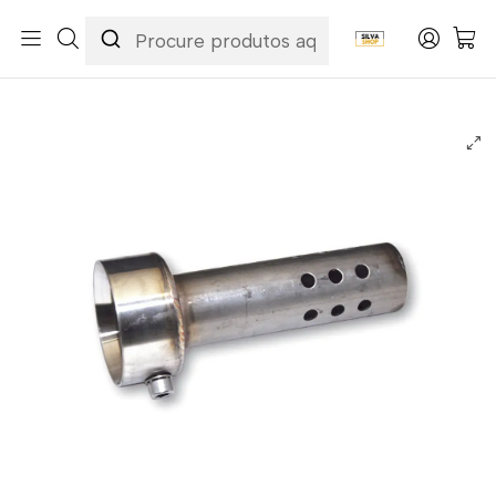
Início
Categorias
Peças e Acessórios para Motas
Acessórios & Personalização
Escapes / Ponteiras
IXIL DB-Killer para Conico-UnderseatEscape, Small