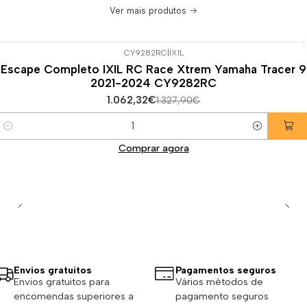
Ver mais produtos
CY9282RC
|
IXIL
-20%
DESCONTO
Escape Completo IXIL RC Race Xtrem Yamaha Tracer 9
2021-2024 CY9282RC
1.062,32€
1.327,90€
Quantidade
Comprar agora
Envios gratuitos
Pagamentos seguros
Envios gratuitos para
Vários métodos de
encomendas superiores a
pagamento seguros