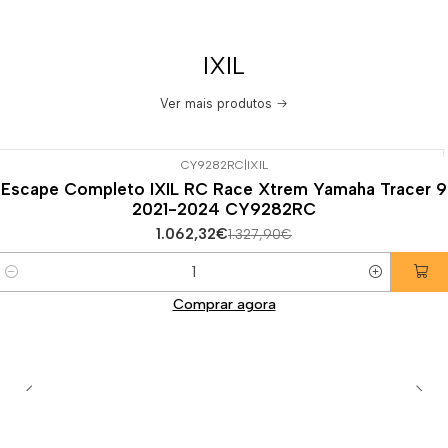
IXIL
Ver mais produtos
CY9282RC
|
IXIL
-20%
DESCONTO
Escape Completo IXIL RC Race Xtrem Yamaha Tracer 9
2021-2024 CY9282RC
1.062,32€
1.327,90€
Quantidade
Comprar agora