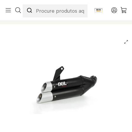
Início
Categorias
Peças e Acessórios para Motas
Acessórios & Personalização
Escapes / Ponteiras
IXIL Dual Hyperlow L3XB Escape Aço Inoxidável Preto / Alumínio -
Kawasaki Z900 Full - XK7372XB