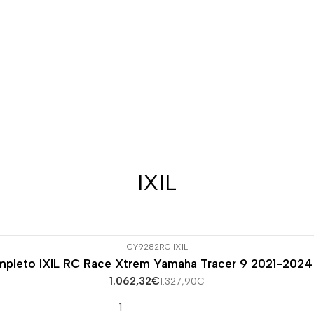
IXIL
CY9282RC
|
IXIL
pleto IXIL RC Race Xtrem Yamaha Tracer 9 2021-20
1.062,32€
1.327,90€