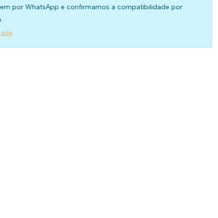
em por WhatsApp e confirmamos a compatibilidade por
.
dade