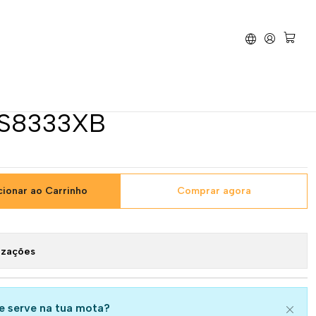
cape Aço Inoxidável Preto / Alumínio - Suzuki SV650S - XS8333XB
Hyperlow L3XB Escape Aço
reto / Alumínio - Suzuki
XS8333XB
cionar ao Carrinho
Comprar agora
izações
se serve na tua mota?