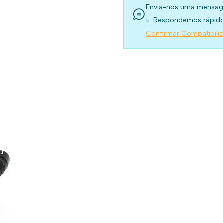
Envia-nos uma mensag
ti. Respondemos rápido
Confirmar Compatibili