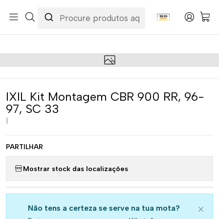
Início
Categorias
Peças e Acessórios para Motas
Acessórios & Personalização
Escapes / Ponteiras
IXIL Kit Montagem CBR 900 RR, 96-97, SC 33
IXIL Kit Montagem CBR 900 RR, 96-
97, SC 33
|
PARTILHAR
Mostrar stock das localizações
Não tens a certeza se serve na tua mota?