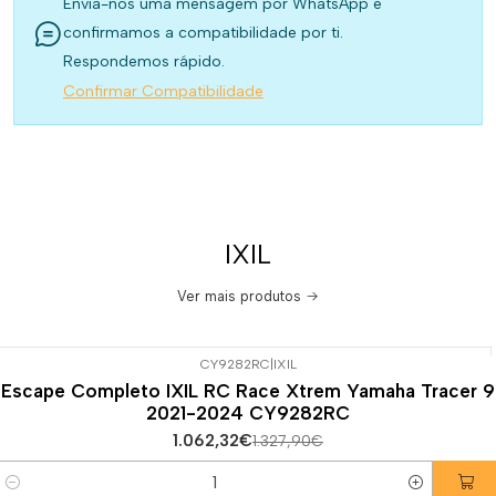
Envia-nos uma mensagem por WhatsApp e
confirmamos a compatibilidade por ti.
Respondemos rápido.
Confirmar Compatibilidade
IXIL
Ver mais produtos
CY9282RC
|
IXIL
-20%
DESCONTO
Escape Completo IXIL RC Race Xtrem Yamaha Tracer 9
2021-2024 CY9282RC
1.062,32€
1.327,90€
Quantidade