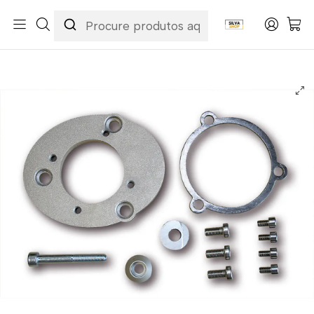
Início
Categorias
Peças e Acessórios para Motas
Acessórios & Personalização
Escapes / Ponteiras
IXIL Kit Montagem Hyosung AQUILA GV 650, 06-07