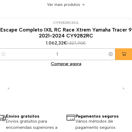
Ver mais produtos
CY9282RC
|
IXIL
-20%
DESCONTO
Escape Completo IXIL RC Race Xtrem Yamaha Tracer 9
2021-2024 CY9282RC
1.062,32€
1.327,90€
Quantidade
Comprar agora
Envios gratuitos
Pagamentos seguros
Envios gratuitos para
Vários métodos de
encomendas superiores a
pagamento seguros