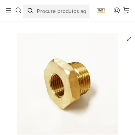
Início
Categorias
Peças e Acessórios para Motas
Acessórios & Personalização
Escapes / Ponteiras
IXIL Lamda Connector