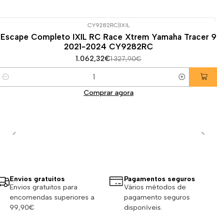
CY9282RC
|
IXIL
-20%
DESCONTO
Escape Completo IXIL RC Race Xtrem Yamaha Tracer 9
2021-2024 CY9282RC
1.062,32€
1.327,90€
Quantidade
Comprar agora
Envios gratuitos
Pagamentos seguros
Envios gratuitos para
Vários métodos de
encomendas superiores a
pagamento seguros
99,90€
disponíveis.