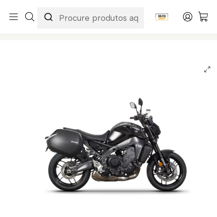
Início
Categorias
Peças e Acessórios para Motas
Transporte & Bagagem
Kits de Fixação Malas para Mota
Kits Fixação Yamaha
Kit Fixação SHAD 3P System Yamaha MT 09 SP 2021 Y0MT91IF