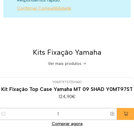
Respondemos rápido.
Confirmar Compatibilidade
Kits Fixação Yamaha
Ver mais produtos
Y0MT97ST
|
SHAD
Kit Fixação Top Case Yamaha MT 09 SHAD Y0MT97ST
124,90€
Quantidade
Comprar agora