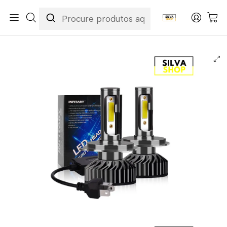
Início
Categorias
Peças e Acessórios para Motas
Eletricidade & Luzes
Lâmpadas
Lâmpadas LED H4 Canbus