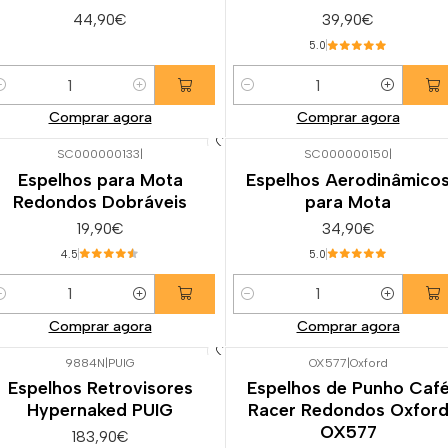
44,90€
39,90€
5.0
uantidade
Quantidade
Comprar agora
Comprar agora
SC000000133
|
SC000000150
|
Espelhos para Mota
Espelhos Aerodinâmico
Redondos Dobráveis
para Mota
19,90€
34,90€
4.5
5.0
uantidade
Quantidade
Comprar agora
Comprar agora
9884N
|
PUIG
OX577
|
Oxford
Espelhos Retrovisores
Espelhos de Punho Caf
Hypernaked PUIG
Racer Redondos Oxfor
OX577
183,90€