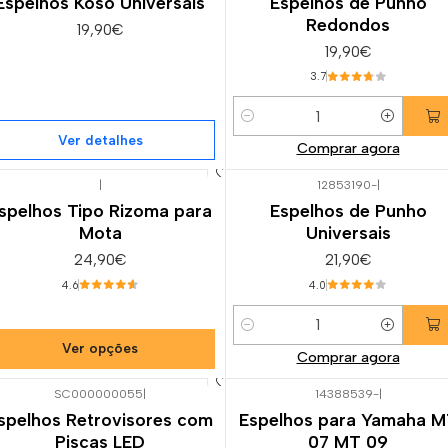
Espelhos Koso Universais
Espelhos de Punho
Redondos
19,90€
19,90€
3.7
Quantidade
Ver detalhes
Comprar agora
|
12853190-
|
spelhos Tipo Rizoma para
Espelhos de Punho
Mota
Universais
24,90€
21,90€
4.6
4.0
Quantidade
Ver opções
Comprar agora
SC000000055
|
14388539-
|
spelhos Retrovisores com
Espelhos para Yamaha M
Piscas LED
07 MT 09