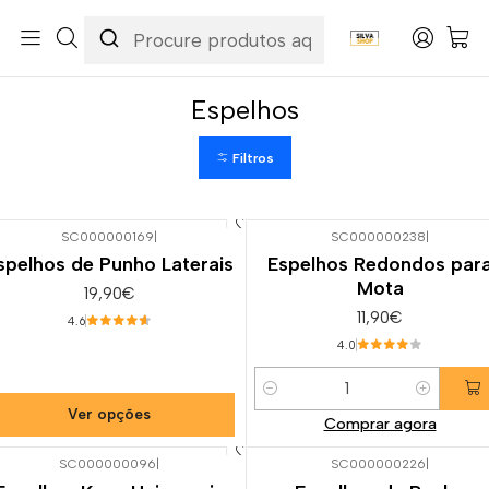
Início
Categorias
Peças e Acessórios para Motas
Acessórios & Personalização
Espelhos
Espelhos
Filtros
SC000000169
|
SC000000238
|
spelhos de Punho Laterais
Espelhos Redondos par
Mota
19,90€
11,90€
4.6
4.0
Quantidade
Ver opções
Comprar agora
SC000000096
|
SC000000226
|
Esgotado