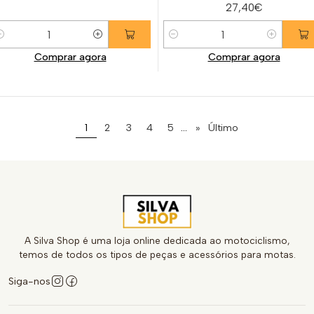
27,40€
uantidade
Quantidade
Comprar agora
Comprar agora
...
1
2
3
4
5
»
Último
A Silva Shop é uma loja online dedicada ao motociclismo,
temos de todos os tipos de peças e acessórios para motas.
Siga-nos