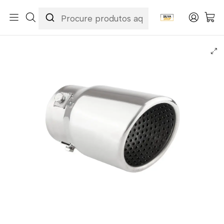
Início
Ponteira Cromada de Aço Inoxidável AMiO MT 017