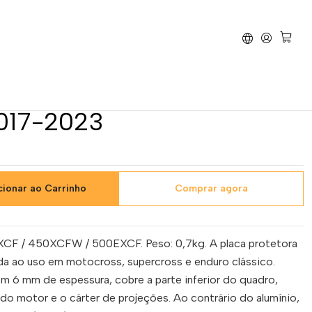
W / 500EXCF 2017-2023
e Cárter AXP Enduro Phd
0EXCF / 450XCFW /
017-2023
cionar ao Carrinho
Comprar agora
CF / 450XCFW / 500EXCF. Peso: 0,7kg. A placa protetora
a ao uso em motocross, supercross e enduro clássico.
m 6 mm de espessura, cobre a parte inferior do quadro,
 do motor e o cárter de projeções. Ao contrário do alumínio,