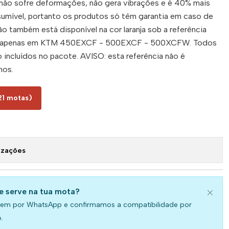
não sofre deformações, não gera vibrações e é 40% mais
nsumível, portanto os produtos só têm garantia em caso de
o também está disponível na cor laranja sob a referência
e apenas em KTM 450EXCF - 500EXCF - 500XCFW. Todos
 incluídos no pacote. AVISO: esta referência não é
nos.
21 motas)
izações
se serve na tua mota?
em por WhatsApp e confirmamos a compatibilidade por
.