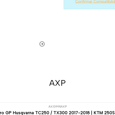
Confirmar Compatibili
AXP
AX1399
|
AXP
uro GP Husqvarna TC250 / TX300 2017-2018 | KTM 250S