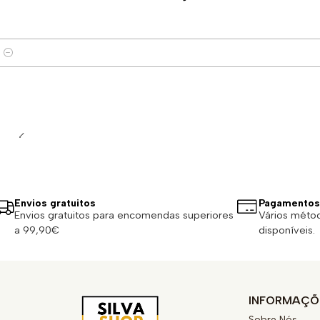
Quantidade
Envios gratuitos
Pagamentos
Envios gratuitos para encomendas superiores
Vários méto
a 99,90€
disponíveis.
INFORMAÇÕ
Sobre Nós