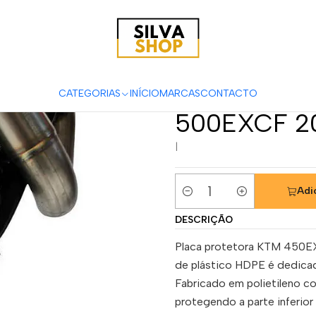
Proteção de Cárter AXP Enduro Phd 4T KTM 450EXCF / 450XCF
Proteção d
4T KTM 45
CATEGORIAS
INÍCIO
MARCAS
CONTACTO
500EXCF 2
|
Adi
Quantidade
DESCRIÇÃO
Placa protetora KTM 450EX
de plástico HDPE é dedicad
Fabricado em polietileno co
protegendo a parte inferior