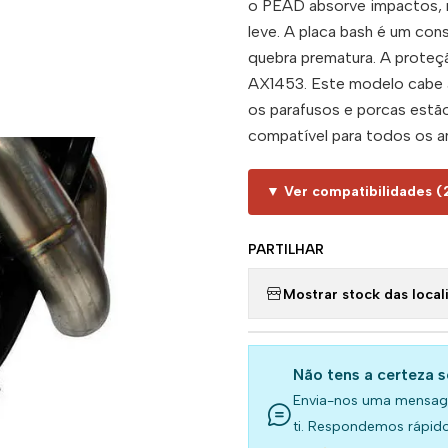
o PEAD absorve impactos, 
leve. A placa bash é um co
quebra prematura. A proteçã
AX1453. Este modelo cab
os parafusos e porcas estão
compatível para todos os a
▼ Ver compatibilidades (
PARTILHAR
Mostrar stock das local
Não tens a certeza 
Envia-nos uma mensag
ti. Respondemos rápido