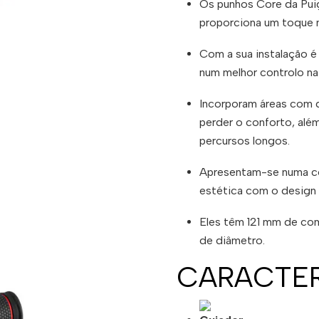
Os punhos Core da Puig
proporciona um toque m
Com a sua instalação é
num melhor controlo n
Incorporam áreas com d
perder o conforto, al
percursos longos.
Apresentam-se numa co
estética com o design
Eles têm 121 mm de co
de diâmetro.
CARACTER