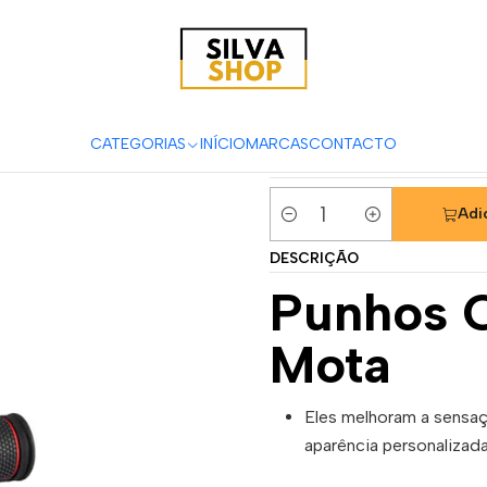
s para Motas
Acessórios & Personalização
Punhos e Acessórios
Punhos Cor
CATEGORIAS
INÍCIO
MARCAS
CONTACTO
|
Adi
Quantidade
DESCRIÇÃO
Punhos 
Mota
Eles melhoram a sensa
aparência personalizada