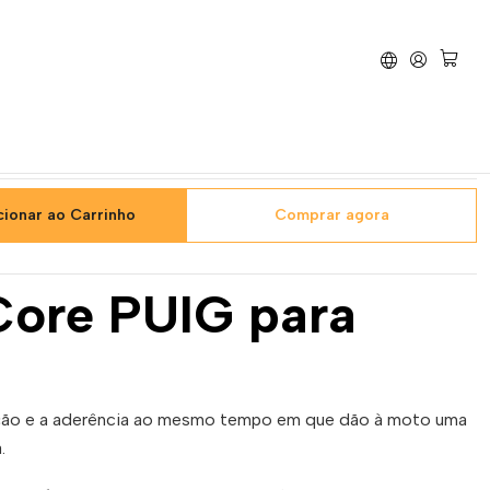
Punhos
Punhos Core Vermelhos PUIG
e Vermelhos PUIG
cionar ao Carrinho
Comprar agora
Core PUIG para
ção e a aderência ao mesmo tempo em que dão à moto uma
.