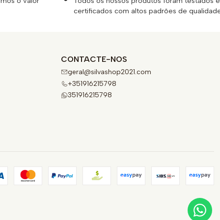
emos o valor
Todos os nossos produtos foram testados e
certificados com altos padrões de qualidade
CONTACTE-NOS
geral@silvashop2021.com
+351916215798
351916215798