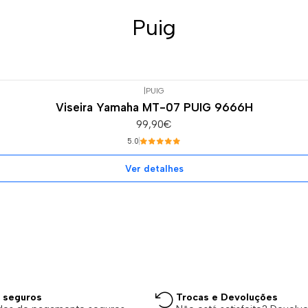
Puig
|
PUIG
Viseira Yamaha MT-07 PUIG 9666H
99,90€
5.0
Ver detalhes
 seguros
Trocas e Devoluções