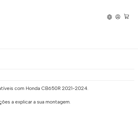
rte de Matrícula Honda CB650R 2021-2024
 Matrícula Honda CB650R
patíveis com Honda CB650R 2021-2024.
ções a explicar a sua montagem.