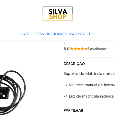
 Motas
Acessórios & Personalização
Suportes de Matrícula
Supo
Suporte de
2021-2024
CATEGORIAS
INÍCIO
MARCAS
CONTACTO
|
5.0
1 avaliação
DESCRIÇÃO
Suporte de Matrícula com
-> Vai com manual de instru
-> Luz de matrícula incluída
PARTILHAR