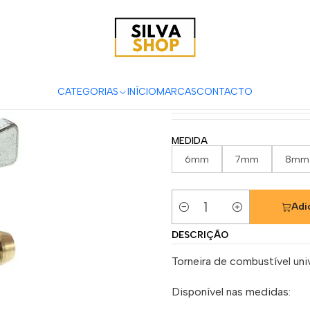
sórios para Motas
Motor & Transmissão
Torneiras de Gasolina
Torneira de
CATEGORIAS
INÍCIO
MARCAS
CONTACTO
|
MEDIDA
6mm
7mm
8mm
Adi
Quantidade
DESCRIÇÃO
Torneira de combustível un
Disponível nas medidas: