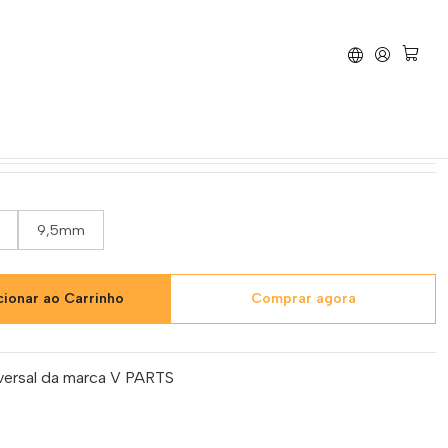
Torneira de Combustível Universal
 Combustível Universal
9,5mm
cionar ao Carrinho
Comprar agora
iversal da marca V PARTS