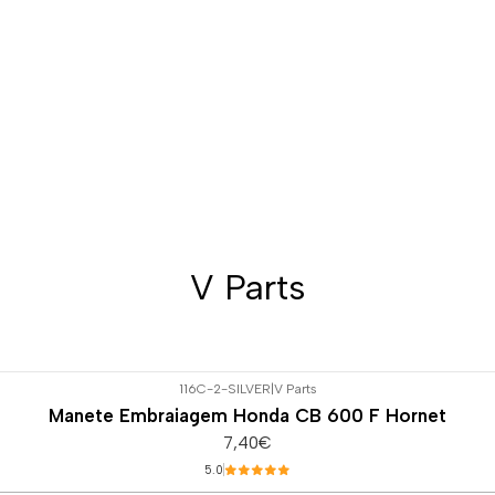
V Parts
116C-2-SILVER
|
V Parts
Manete Embraiagem Honda CB 600 F Hornet
7,40€
5.0