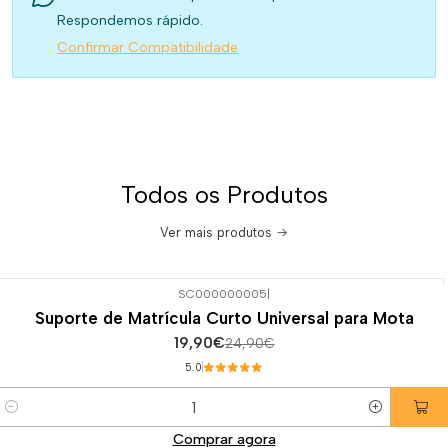
Respondemos rápido.
Confirmar Compatibilidade
Todos os Produtos
Ver mais produtos
SC000000005
|
-20%
DESCONTO
Suporte de Matrícula Curto Universal para Mota
19,90€
24,90€
5.0
Quantidade
Comprar agora