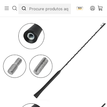
Início
Todos os Produtos
Antena para Carro AM/FM FMM603