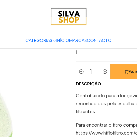
Manutenção & Consumíveis
Filtros
Filtros Ar
Hiflofiltro
Filtro
Filtro Ar Hi
Peugeot Spe
CATEGORIAS
INÍCIO
MARCAS
CONTACTO
|
Adi
Quantidade
DESCRIÇÃO
Contribuindo para a longev
reconhecidos pela escolha 
filtrantes.
Para encontrar o fitro compa
https://www.hiflofiltro.com