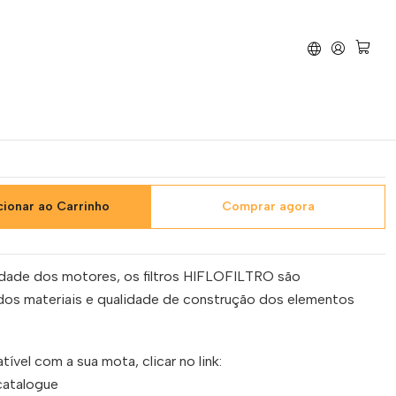
 Ar Hiflofiltro - HFA5301DS Peugeot Speedfight 2 50
flofiltro - HFA5301DS
edfight 2 50
cionar ao Carrinho
Comprar agora
idade dos motores, os filtros HIFLOFILTRO são
dos materiais e qualidade de construção dos elementos
tível com a sua mota, clicar no link:
/catalogue