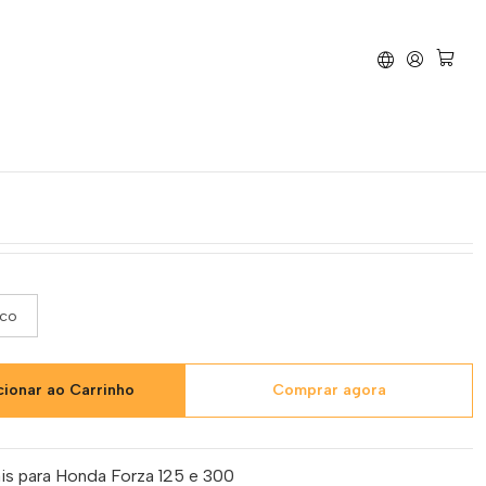
ásticos Honda Forza 125/300 2018-2020
os Honda Forza 125/300
nco
cionar ao Carrinho
Comprar agora
nais para Honda Forza 125 e 300