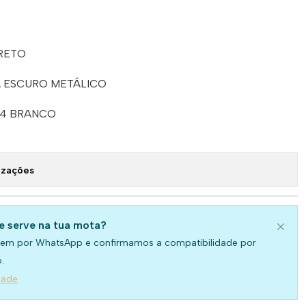
PRETO
ZA ESCURO METÁLICO
B44 BRANCO
izações
se serve na tua mota?
em por WhatsApp e confirmamos a compatibilidade por
.
dade