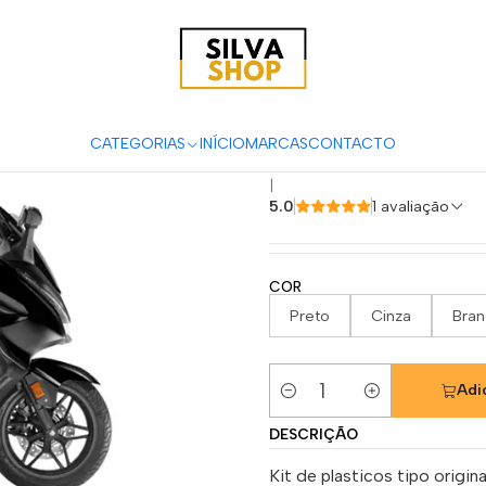
s para Motas
Carenagens & Plásticos
Plásticos Scooters
Kit Pl
Kit Plástic
2018-2020
CATEGORIAS
INÍCIO
MARCAS
CONTACTO
|
5.0
1 avaliação
COR
Preto
Cinza
Bra
Adi
Quantidade
DESCRIÇÃO
Kit de plasticos tipo origi