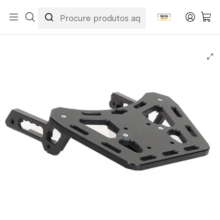
Início
Marcas
AXP
Porta-bagagens AXP - Preto Aprilia TUAREG 660 2020-2025