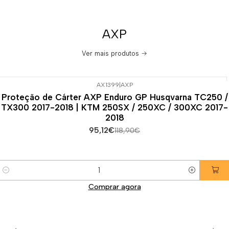
AXP
Ver mais produtos
AX1399
|
AXP
-20%
DESCONTO
Proteção de Cárter AXP Enduro GP Husqvarna TC250 /
TX300 2017-2018 | KTM 250SX / 250XC / 300XC 2017-
2018
95,12€
118,90€
Quantidade
Comprar agora