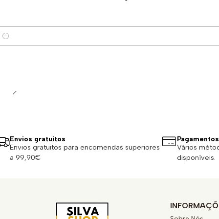
Quantidade
Envios gratuitos
Pagamentos
Envios gratuitos para encomendas superiores
Vários méto
a 99,90€
disponíveis.
INFORMAÇÕ
Sobre Nós