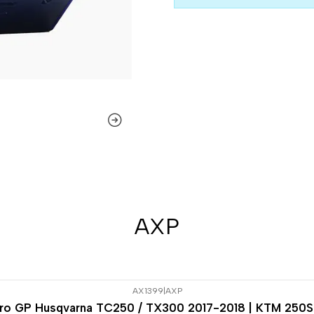
AXP
AX1399
|
AXP
uro GP Husqvarna TC250 / TX300 2017-2018 | KTM 250S