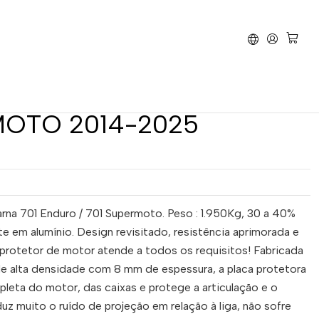
O / 701 SUPERMOTO 2014-2025
 Cárter AXP Adventure -
Husqvarna 701 ENDURO /
MOTO 2014-2025
arna 701 Enduro / 701 Supermoto. Peso : 1.950Kg, 30 a 40%
te em alumínio. Design revisitado, resistência aprimorada e
rotetor de motor atende a todos os requisitos! Fabricada
 de alta densidade com 8 mm de espessura, a placa protetora
eta do motor, das caixas e protege a articulação e o
uz muito o ruído de projeção em relação à liga, não sofre