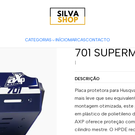
ão de Cárter AXP Adventure - HDPE 8 Mm Husqvarna 701 ENDUR
Proteção de
HDPE 8 Mm 
CATEGORIAS
INÍCIO
MARCAS
CONTACTO
701 SUPER
|
DESCRIÇÃO
Placa protetora para Husqv
mais leve que seu equivalen
montagem otimizada, este p
em plástico de polietileno
AXP oferece proteção compl
cilindro mestre. O HPDE red