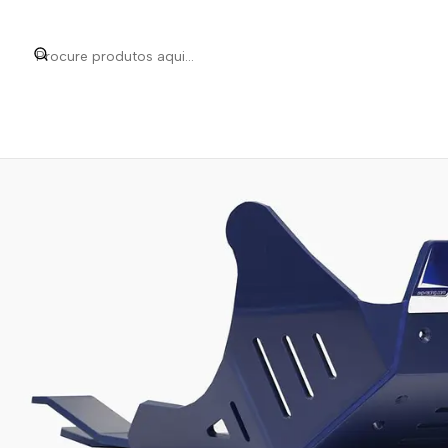
Início
Marcas
AXP
Proteç