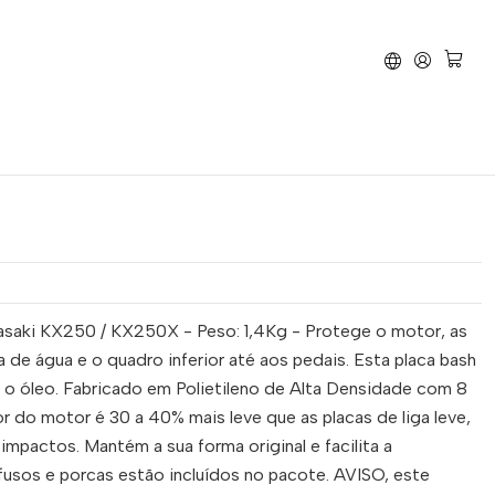
0 / KX250X 2021-2024
 Cárter AXP com Protetor
awasaki KX250 / KX250X
saki KX250 / KX250X - Peso: 1,4Kg - Protege o motor, as
a de água e o quadro inferior até aos pedais. Esta placa bash
nar o óleo. Fabricado em Polietileno de Alta Densidade com 8
 do motor é 30 a 40% mais leve que as placas de liga leve,
impactos. Mantém a sua forma original e facilita a
usos e porcas estão incluídos no pacote. AVISO, este