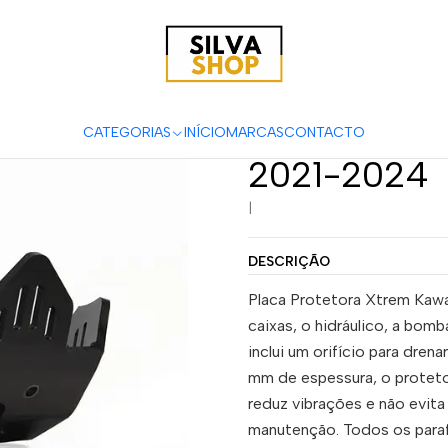
Proteção de Cárter AXP com Protetor de Biela Kawasaki KX25
Proteção de
de Biela K
CATEGORIAS
INÍCIO
MARCAS
CONTACTO
2021-2024
|
DESCRIÇÃO
Placa Protetora Xtrem Kawa
caixas, o hidráulico, a bomb
inclui um orifício para dre
mm de espessura, o protetor
reduz vibrações e não evita 
manutenção. Todos os paraf