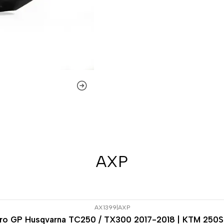
AXP
AX1399
|
AXP
uro GP Husqvarna TC250 / TX300 2017-2018 | KTM 250S