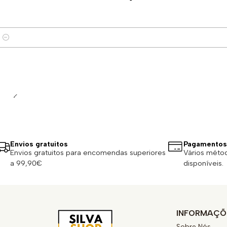
Quantidade
Envios gratuitos
Pagamentos
Envios gratuitos para encomendas superiores
Vários méto
a 99,90€
disponíveis.
INFORMAÇÕ
Sobre Nós