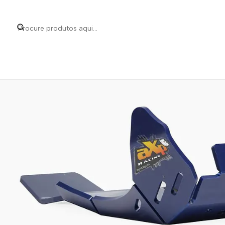
Início
Marcas
AXP
Proteç