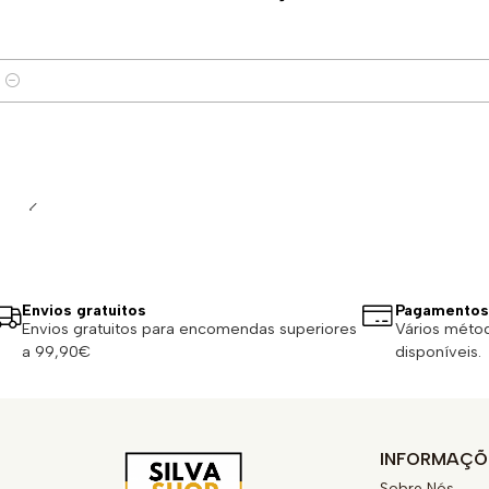
Quantidade
Envios gratuitos
Pagamentos
Envios gratuitos para encomendas superiores
Vários méto
a 99,90€
disponíveis.
INFORMAÇÕ
Sobre Nós