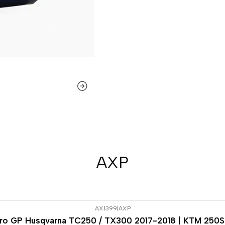
AXP
AX1399
|
AXP
uro GP Husqvarna TC250 / TX300 2017-2018 | KTM 250S