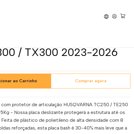
0 / TE300 / TX300 2023-2026
 Cárter AXP Extrem -
Husqvarna TC250 /
300 / TX300 2023-2026
cionar ao Carrinho
Comprar agora
em com protetor de articulação HUSQVARNA TC250 / TE250
35Kg - Nossa placa deslizante protegerá a estrutura até os
. Feita de plástico de polietileno de alta densidade com 8
ldas reforçadas, esta placa bash é 30-40% mais leve que a