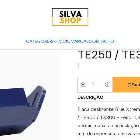
ão de Cárter AXP Extrem - HDPE 8 Mm Husqvarna TC250 / TE25
Proteção de
HDPE 8 Mm 
CATEGORIAS
INÍCIO
MARCAS
CONTACTO
TE250 / TE
|
Adi
Quantidade
DESCRIÇÃO
Placa deslizante Blue Xtr
/ TE300 / TX300 - Peso : 1,
pedais, caixas e articulação
mm de espessura e novas so