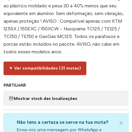
ao plástico moldado e pesa 30 a 40% menos que seu
equivalente em alumínio. Sem deformação, sem vibração,
apenas proteção ! AVISO : Compatível apenas com KTM
125SX / 150EXC / 150XCW - Husqvarna TC125 / TE125 /
TC150 / TE150 e GasGas MC125. Todos os parafusos e
porcas estão incluídos no pacote. AVISO, não cabe em
todos esses modelos anos.
▼ Ver compatibilidades (31 motas)
PARTILHAR
Mostrar stock das localizações
Não tens a certeza se serve na tua mota?
Envia-nos uma mensagem por WhatsApp e