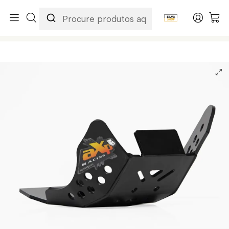
Início
Marcas
AXP
Proteção de Cárter AXP - HDPE 6 Mm Gas-gas MC125 2024-
2026 | Husqvarna TC125 / TC150 / TE125 / TE150 2023-2026 |
KTM 125SX / 125XC / 150EXC / 150XCW 2023-2026