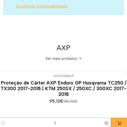
Confirmar Compatibilidade
AXP
Ver mais produtos
AX1399
|
AXP
-20%
DESCONTO
Proteção de Cárter AXP Enduro GP Husqvarna TC250 /
TX300 2017-2018 | KTM 250SX / 250XC / 300XC 2017-
2018
95,12€
118,90€
Quantidade