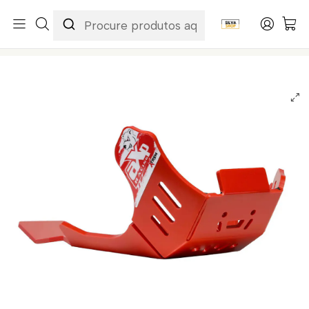
Início
Marcas
AXP
Proteção de Cárter AXP Xtrem - HDPE 8 Mm Gas-gas EC250F /
EC350F / ES350 / EX250F / EX350F / MC250F / MC350F 2024-
2026