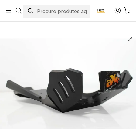
Início
Marcas
AXP
Proteção de Carter AXP Xtrem HDPE Beta 250RR / 300RR /
300RR RACE 2020-2024