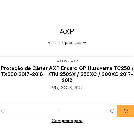
AXP
Ver mais produtos
AX1399
|
AXP
-20%
DESCONTO
Proteção de Cárter AXP Enduro GP Husqvarna TC250 /
TX300 2017-2018 | KTM 250SX / 250XC / 300XC 2017-
2018
95,12€
118,90€
Quantidade
Comprar agora