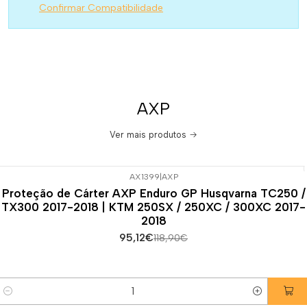
Confirmar Compatibilidade
AXP
Ver mais produtos
AX1399
|
AXP
-20%
DESCONTO
Proteção de Cárter AXP Enduro GP Husqvarna TC250 /
TX300 2017-2018 | KTM 250SX / 250XC / 300XC 2017-
2018
95,12€
118,90€
Quantidade