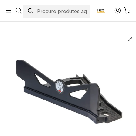
Início
Marcas
AXP
Proteção Triângulo de Suspensão Dianteiro AXP Polaris RZR
XP1000 Sport 2024