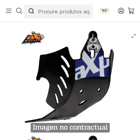
Início
Marcas
AXP
Protetor de Cárter AXP Enduro GP Kawasaki AX1087