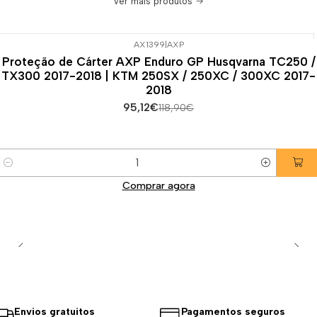
Ver mais produtos
AX1399
|
AXP
-20%
DESCONTO
Proteção de Cárter AXP Enduro GP Husqvarna TC250 /
TX300 2017-2018 | KTM 250SX / 250XC / 300XC 2017-
2018
95,12€
118,90€
Quantidade
Comprar agora
Envios gratuitos
Pagamentos seguros